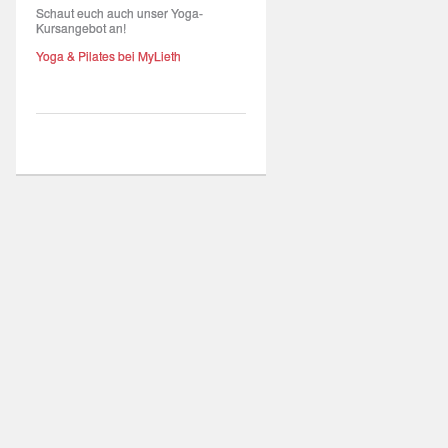
Schaut euch auch unser Yoga-
Kursangebot an!
Yoga & Pilates bei MyLieth