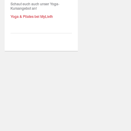
Schaut euch auch unser Yoga-
Kursangebot an!
Yoga & Pilates bei MyLieth